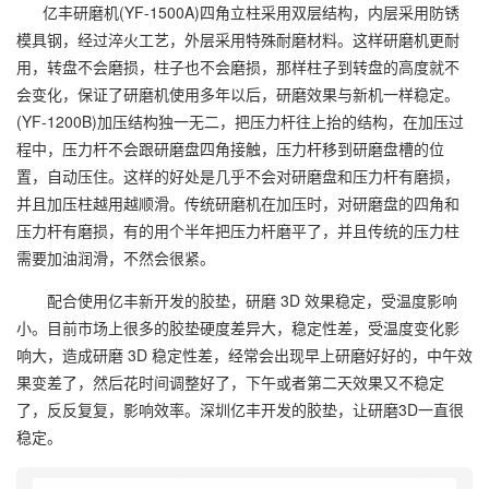
亿丰研磨机(YF-1500A)四角立柱采用双层结构，内层采用防锈
模具钢，经过淬火工艺，外层采用特殊耐磨材料。这样研磨机更耐
用，转盘不会磨损，柱子也不会磨损，那样柱子到转盘的高度就不
会变化，保证了研磨机使用多年以后，研磨效果与新机一样稳定。
(YF-1200B)加压结构独一无二，把压力杆往上抬的结构，在加压过
程中，压力杆不会跟研磨盘四角接触，压力杆移到研磨盘槽的位
置，自动压住。这样的好处是几乎不会对研磨盘和压力杆有磨损，
并且加压柱越用越顺滑。传统研磨机在加压时，对研磨盘的四角和
压力杆有磨损，有的用个半年把压力杆磨平了，并且传统的压力柱
需要加油润滑，不然会很紧。
配合使用亿丰新开发的胶垫，研磨 3D 效果稳定，受温度影响
小。目前市场上很多的胶垫硬度差异大，稳定性差，受温度变化影
响大，造成研磨 3D 稳定性差，经常会出现早上研磨好好的，中午效
果变差了，然后花时间调整好了，下午或者第二天效果又不稳定
了，反反复复，影响效率。深圳亿丰开发的胶垫，让研磨3D一直很
稳定。