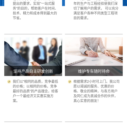
提出的要求，实现"一站式服
年的生产与工程经验使我们深
务"的目的，帮助客户在时间、
切了解用户的需求， 可以充分
技术、精力和成本得到最大的
满足客户各种不同类型工程项
节省。
目的需求。
坚持产品自主研发创新
维护专车随时待命
我们以"相同的品质，竞争最低
根据需求2小时可上门。我公司
的价格；以相同的价格，竞争
愿以竭诚的服务、优惠的价
最好的品质"的产品理念，给客
格、敬业的精神，与各方用户
户一个最经济又实惠实施方
及同仁成为真诚合作的伙伴，
案。
真心实意的朋友！