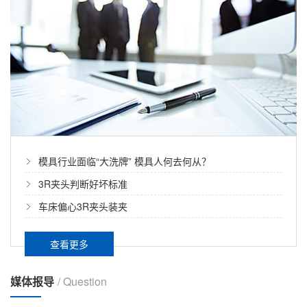
模具行业面临“大洗牌” 模具人何去何从？
3R夹头判断好坏标准
车床偏心3R夹头装夹
国内光纤光缆行业需求旺盛
查看更多
较宽带网络建设发达国家，我国宽带覆盖率还有较大提
媒体报导
/ Question
升空间 信息化战略将是我国发展的中心，而宽带网
络建设是.