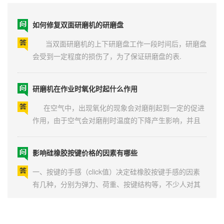
如何修复双面研磨机的研磨盘
当双面研磨机的上下研磨盘工作一段时间后，研磨盘
会受到一定程度的损伤了，为了保证研磨盘的表.
研磨机在作业时氧化时起什么作用
在空气中，出现氧化的现象会对磨削起到一定的促进
作用，由于空气会对磨削时温度的下降产生影响，并且
空.
影响硅橡胶按键价格的因素有哪些
一、按键的手感（click值）决定硅橡胶按键手感的因素
有几种，分别为弹力、荷重、按键结构等，不少人对其
手感的评价.
国内光纤光缆行业需求旺盛